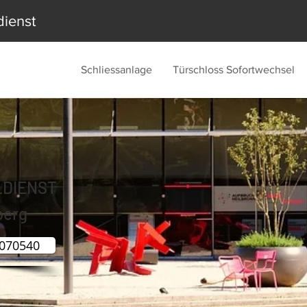
dienst
Schliessanlage
Türschloss Sofortwechsel
LDIENST
berg
2070540